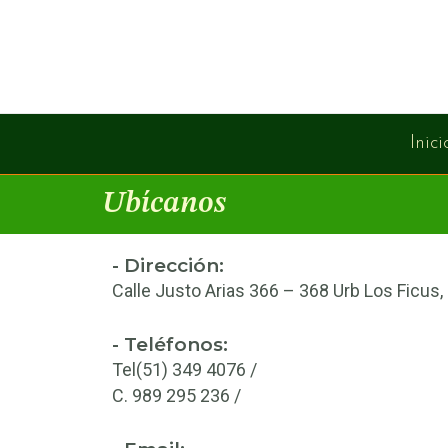
Ir
al
contenido
Inici
Ubícanos
- Dirección:
Calle Justo Arias 366 – 368 Urb Los Ficus,
- Teléfonos:
Tel(51) 349 4076 /
C. 989 295 236 /